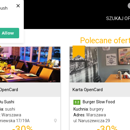
×
push
SZUKAJ O
Allow
Polecane ofer
 OpenCard
Karta OpenCard
u Sushi
Burger Slow Food
3.2
ia:
sushi
Kuchnia:
burgery
:
Warszawa
Adres:
Warszawa
iewska 17/19A
ul. Naruszewicza 29
-30%
-30%