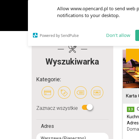
Allow www.opencard.pl to send web 
notifications to your desktop.
Don't allow
Powered by SendPulse
Wyszukiwarka
Kategorie:
Karta
Zaznacz wszystkie
O
3.3
Kuchn
Adres
Adres
Doman