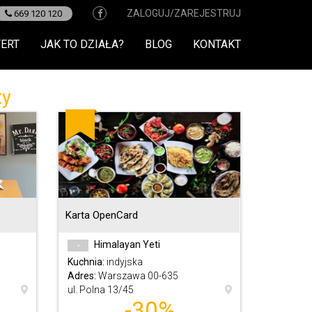
ZALOGUJ/ZAREJESTRUJ
669 120 120
FERT
JAK TO DZIAŁA?
BLOG
KONTAKT
ty
Karta OpenCard
Himalayan Yeti
-
Kuchnia:
indyjska
Adres:
Warszawa 00-635
ul. Polna 13/45
-30%