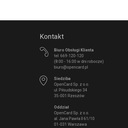
Kontakt
Biuro Obsługi Klienta
tel: 669-120-120
(8:00 - 16:00 w dni robocze)
biuro@opencard.pl
Siedziba
OpenCard Sp. z o.o.
ul. Piłsudskiego 34
35-001 Rzeszów
Oddział
OpenCard Sp. z o.o.
al. Jana Pawła II 61/10
01-031 Warszawa