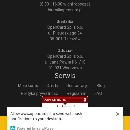
(8:00 - 16:00 w dni robocze)
biuro@opencard.pl
Siedziba
OpenCard Sp. z o.o.
ul. Piłsudskiego 34
35-001 Rzeszów
Oddział
OpenCard Sp. z o.o.
al. Jana Pawła II 61/10
01-031 Warszawa
Serwis
Moje konto
Oferty
Restauracje
Blog
Polityka prywatności
Regulamin
FAQ
×
Allow www.opencard.pl to send web push
notifications to your desktop.
Strona korzysta z plików cookies w celu realizacji usług i
Powered by SendPulse
zgodnie z
Polityką prywatności.