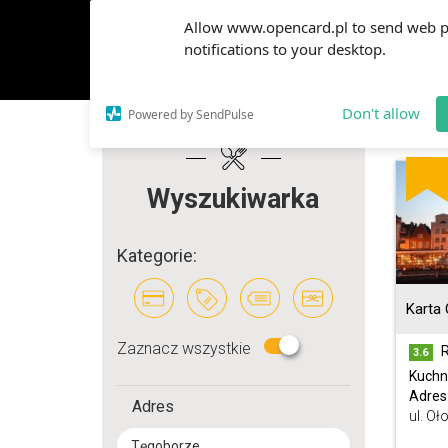
Allow www.opencard.pl to send web 
notifications to your desktop.
Don't allow
Powered by SendPulse
Wyszukiwarka
Kategorie:
Karta
Zaznacz wszystkie
R
3.6
Kuchn
Adres
Adres
ul. Oł