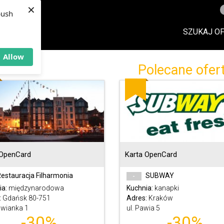
×
push
SZUKAJ O
Allow
Polecane ofer
 OpenCard
Karta OpenCard
estauracja Filharmonia
SUBWAY
-
ia:
międzynarodowa
Kuchnia:
kanapki
:
Gdańsk 80-751
Adres:
Kraków
owianka 1
ul. Pawia 5
-30%
-30%