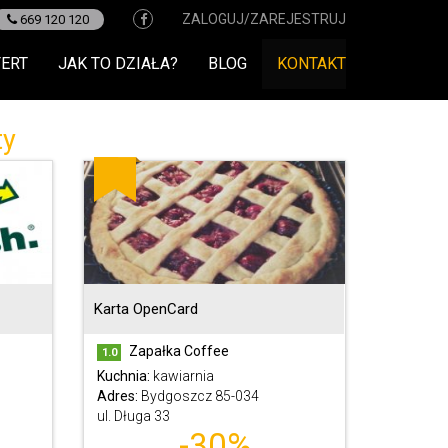
ZALOGUJ/ZAREJESTRUJ
669 120 120
FERT
JAK TO DZIAŁA?
BLOG
KONTAKT
ty
Karta OpenCard
Zapałka Coffee
1.0
Kuchnia:
kawiarnia
Adres:
Bydgoszcz 85-034
ul. Długa 33
-30%