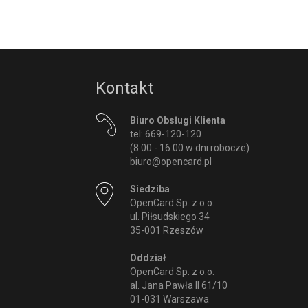
Kontakt
Biuro Obsługi Klienta
tel: 669-120-120
(8:00 - 16:00 w dni robocze)
biuro@opencard.pl
Siedziba
OpenCard Sp. z o.o.
ul. Piłsudskiego 34
35-001 Rzeszów
Oddział
OpenCard Sp. z o.o.
al. Jana Pawła II 61/10
01-031 Warszawa