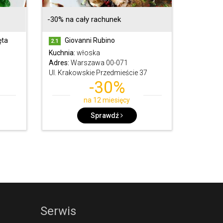
-30% na cały rachunek
ęta
Giovanni Rubino
2.1
Kuchnia:
włoska
Adres:
Warszawa 00-071
Ul. Krakowskie Przedmieście 37
-30%
na 12 miesięcy
Sprawdź
Serwis