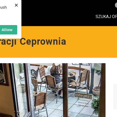
×
push
SZUKAJ O
Allow
racji Ceprownia