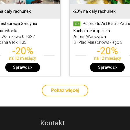
a cały rachunek
-20% na cały rachunek
estauracja Sardynia
Po prostu Art Bistro Zach
3.4
ia:
włoska
Kuchnia:
europejska
:
Warszawa 00-332
Adres:
Warszawa
oźna 9 lok. 105
ul. Plac Małachowskiego 3
-20%
-20%
na 12 miesięcy
na 12 miesięcy
Sprawdź
Sprawdź
Pokaż więcej
Kontakt