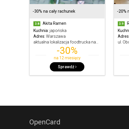
-30% na cały rachunek
-20% n
Akita Ramen
R
3.8
3.9
Kuchnia:
japońska
Kuchn
Adres:
Warszawa
Adres
aktualna lokalizacja foodtrucka na facebooku
ul. Ob
-30%
na 12 miesięcy
Sprawdź
OpenCard